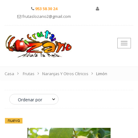
953 58 30 24
frutaslozano2@gmail.com
Nave
de
pala
Casa
Frutas
Naranjas Y Otros Cítricos
Limón
nueva