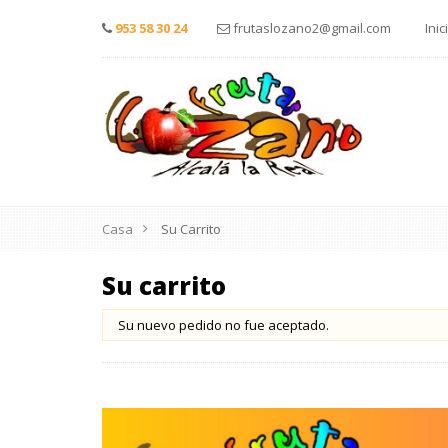
953 58 30 24
frutaslozano2@gmail.com
Inic
Casa
Su Carrito
Su carrito
Su nuevo pedido no fue aceptado.