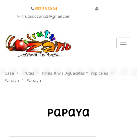
953 58 30 24
frutaslozano2@gmail.com
Nave
de
pala
Casa
Frutas
Piñas, Kiwis, Aguacates Y Tropicales
Papaya
Papaya
Papaya