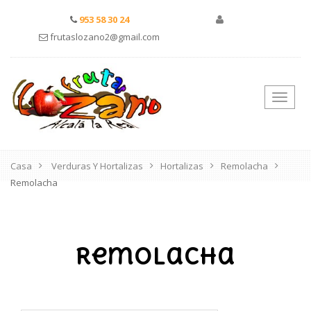
953 58 30 24
frutaslozano2@gmail.com
Nave
de
pala
Casa
Verduras Y Hortalizas
Hortalizas
Remolacha
Remolacha
Remolacha